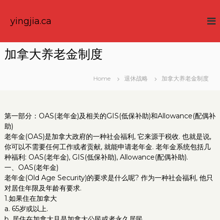
S
k
yingjia.ca
i
p
t
加拿大养老金制度
o
c
o
Home
退休战略
加拿大养老金制度
n
t
e
第一部分：OAS(老年金)及相关的GIS(低保补助)和Allowance(配偶补
n
助)
t
老年金(OAS)是加拿大政府的一种社会福利, 它来源于税收. 也就是说,
你可以不需要任何工作或者贡献, 就能申请老年金. 老年金系统包括几
种福利: OAS(老年金), GIS(低保补助), Allowance(配偶补助).
一、OAS(老年金)
老年金(Old Age Security)的要求是什么呢? 作为一种社会福利, 他只
对居住年限及年龄有要求.
1.如果住在加拿大
a. 65岁或以上.
b. 居住在加拿大且是加拿大公民或者永久居民.