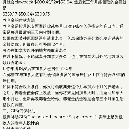
月就会clawback $600.45/12=$50.04. 然后老王每月能领取的金额就
是:
$359.17-$50.04=$309.13
养老金的付款方法
养老金是按月以支票寄给你或每月自动转账存入你指定的户口内。通
常是每月最后的三天内收到金额。
如果你因某种原因延迟申请养老金，入息保障办事处将会发还过去的
金额给你，但最多只可补回12个月。
可否在加拿大以外的地方领取养老金
在以下情况，不论你离开加拿大多久，也可在加拿大以外的地方继续
领取养老金：
1. 你年满18岁后在加拿大已居住了20年;
2. 你曾在与加拿大签有社会保障协议的国家居住及工作并符合20年的
居住期。
如你不符合以上条件，你只可领取离开这个月再加六个月的养老金，
之后，养老金便会停止发放，当你将来返回加拿大时，由返回加拿大
那个月起，重新再发养老金给你。养老金的金额是会每三个月按生活
指数而调整。
二、GIS(低保补助)
低保补助GIS(Guaranteed Income Supplement ), 实际上是为低
收入的老年人设计的.