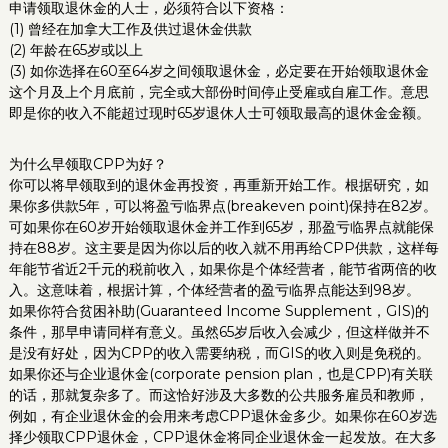
申请领取退休金的人士，必须符合以下资格：
(1) 曾经在加拿大工作及供过退休金供款
(2) 年龄在65岁或以上
(3) 如你选择在60至64岁之间领取退休金，必定要在开始领取退休金
这个月及上个月底前，完全或大部份时间停止受雇或自雇工作。意思
即是你的收入不能超过现时65岁退休人士可领取最高的退休金金额。
为什么早领取CPP为好？
你可以将早领取到的退休金再投资，再重新开始工作。根据研究，如
果你多供款5年，可以将盈亏临界点(breakeven point)保持在82岁。
可如果你在60岁开始领取退休金并工作到65岁，那盈亏临界点就能保
持在88岁。这主要是因为你以后的收入就不用再给CPP供款，这样每
年能节省近2千元的税前收入，如果你是个体经营者，能节省两倍的收
入。这意味着，根据计算，个体经营者的盈亏临界点能达到98岁。
如果你符合贫困补助(Guaranteed Income Supplement，GIS)的
条件，那早申请同样有意义。虽然65岁后收入会减少，但这样做并不
是没有好处，因为CPP的收入需要纳税，而GIS的收入则是免税的。
如果你还与企业退休金(corporate pension plan，也是CPP)有关联
的话，那就复杂多了。而这恰好涉及大多数的公共服务雇员和教师，
例如，有企业退休金的会用来考虑CPP退休金多少。如果你在60岁选
择少领取CPP退休金，CPP退休金将同企业退休金一起发放。在大多