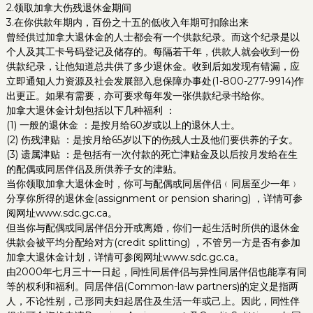
2.领取加拿大伤残退休金期间
3.在你供款年期内，百份之十五的低收入年期可扣除出来
曾经供过加拿大退休金的人士都会有一个供款纪录。而这个纪录是以
个人及其工卡号码登记及储存的。每隔若干年，供款人就会收到一份
供款纪录，让他知道总共供了多少退休金。收到后如发现有错漏，应
立即通知人力资源及社会发展部入息保障办事处(1-800-277-9914)作
出更正。如果有需要，亦可要求每年发一张供款纪录书给你。
加拿大退休金计划包括以下几种福利 ：
(1) 一般的退休金 ：是按月给60岁或以上的退休人士。
(2) 伤残津贴 ：是按月给65岁以下的伤残人士及他们要供养的子女。
(3) 遗属津贴 ：是包括有一次付款的死亡津贴金及以后按月发给在生
的配偶或同居伴侣及所供养子女的津贴。
当你领取加拿大退休金时，你可与配偶或同居伴侣﹙同居至少一年﹚
分享你所得的退休金(assignment or pension sharing) ，详情可参
阅网址www.sdc.gc.ca。
但当你与配偶或同居伴侣分开或离婚，你们一起生活时所供的退休金
供款会被平均分配给对方(credit splitting) ，不管另一方是否有参加
加拿大退休金计划，详情可参阅网址www.sdc.gc.ca。
由2000年七月三十一日起，同性同居伴侣与异性同居伴侣也能享有同
等的权利和福利。同居伴侣(Common-law partners)的定义是指两
人，不论性别，己形同夫妇起居住及生活一年或己上。因此，同性伴