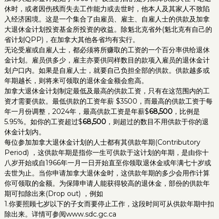
休时，或者因伤残而失去工作能力或去世时，他本人及其家人不致陷
入经济困境。这是一个集合了由雇员、雇主、自雇人士的供款及加拿
大退休金计划投资基金所投资的收益。除魁北克省外(魁北克有自己的
省计划QPP)，在加拿大其他各省均有实行。
无论受雇或自雇人士，都必须将所赚取的工资的一个百分率供给退休
金计划。雇员供多少，雇主亦要供同样数目的款项入雇员的退休金计
划户口内。如果是自雇人士，就要自己负担全部的供款。供款越多或
年期越长，则将来可领取的退休金金额会愈高。
加拿大退休金计划制定最低及最高的供款工资，只有在这范围内的工
资才需要供款。最低供款的工资年薪 $3500，而最高的供款工资于每
年一月份调整，2024年，最高供款工资是年薪$
68,500
，比例是
5.95%。如你的工资超过$
68,500
，则超过的数目不用供款于你的退
休金计划内。
每位参加加拿大退休金计划的人士都有其供款年期(Contributory
Period) ，这供款年期是指你一生可供款于这计划的年期，是由你十
八岁开始或自1966年一月一日开始直至你领取退休金或年满七十岁或
去世为止。当你申请加拿大退休金时，这供款年期的多少会用作计算
你可领取的金额。为保障申请人能获得较高的退休金，部份的供款年
期可扣除出来(Drop out) ，例如
1.你要照顾七岁以下的子女而要停止工作，这段时间可从供款年期中扣
除出来。详情可参阅www.sdc.gc.ca