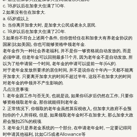
c. 18岁以后在加拿大住满了10年.
2.如果没有住在加拿大.
a. 65岁或以上
b. 当你离开加拿大时, 是加拿大公民或者永久居民.
c. 18岁以后在加拿大住满了20年.
3.如果你不符合上述两个条件, 但你曾经住在和加拿大有养老金协议的
国家(比如美国), 你也可能够资格申领老年金.
老年金作为一种社会养老福利, 并不是你一够资格就自动发放的, 而是
必须申请, 但老年金可以回朔最多11个月, 因为老年金不是自动发放, 所
以为了给申请留一个时间, 老年金的申请可以提前一年(64岁).
对于老年金发放所要求的居住时间, 并不是说你在十年内一天都不能离
开加拿大. 只要离开加拿大的时间不超过半年, 这段不在加拿大的时间
对老年金的申领并不产生影响的.
几点注意事项:
1. 老年金跟工作与否无关, 也就是说, 如果你65岁后仍然在工作, 只要你
够资格领取老年金, 那你就能得到老年金.
2. 正常情况下, 你领取的老年金虽然算应税收入, 但加拿大政府不会预
扣你的个人所得税, 但是, 如果领取老年金时不在加拿大, 那么加拿大政
府会预扣25%的税项.
3. 老年金只是养老金系统的一个部分, 在申请老年金时, 一定要记得同
时申请其他福利, 比如GIS或者Allowance等