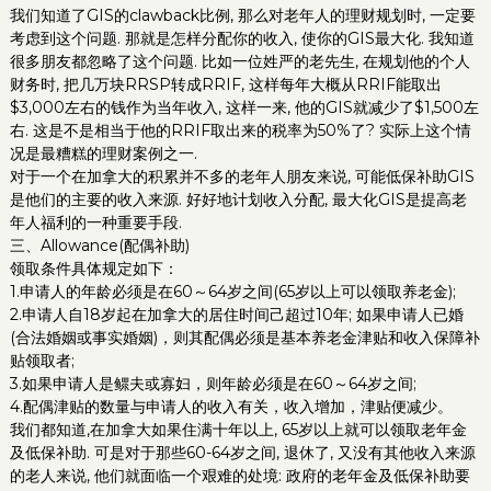
我们知道了GIS的clawback比例, 那么对老年人的理财规划时, 一定要
考虑到这个问题. 那就是怎样分配你的收入, 使你的GIS最大化. 我知道
很多朋友都忽略了这个问题. 比如一位姓严的老先生, 在规划他的个人
财务时, 把几万块RRSP转成RRIF, 这样每年大概从RRIF能取出
$3,000左右的钱作为当年收入, 这样一来, 他的GIS就减少了$1,500左
右. 这是不是相当于他的RRIF取出来的税率为50%了? 实际上这个情
况是最糟糕的理财案例之一.
对于一个在加拿大的积累并不多的老年人朋友来说, 可能低保补助GIS
是他们的主要的收入来源. 好好地计划收入分配, 最大化GIS是提高老
年人福利的一种重要手段.
三、Allowance(配偶补助)
领取条件具体规定如下：
1.申请人的年龄必须是在60～64岁之间(65岁以上可以领取养老金);
2.申请人自18岁起在加拿大的居住时间己超过10年; 如果申请人已婚
(合法婚姻或事实婚姻)，则其配偶必须是基本养老金津贴和收入保障补
贴领取者;
3.如果申请人是鳏夫或寡妇，则年龄必须是在60～64岁之间;
4.配偶津贴的数量与申请人的收入有关，收入增加，津贴便减少。
我们都知道,在加拿大如果住满十年以上, 65岁以上就可以领取老年金
及低保补助. 可是对于那些60-64岁之间, 退休了, 又没有其他收入来源
的老人来说, 他们就面临一个艰难的处境: 政府的老年金及低保补助要