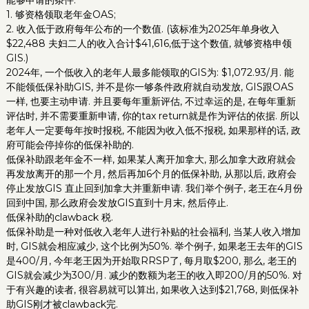
能够申请的条件:
1. 够资格领取老年金OAS;
2. 收入低于政府每年公布的一个数值. (该标准为2025年单身收入
$22,488 夫妇二人的收入合计$41,616,低于这个数值, 就够资格申领
GIS.)
2024年, 一个低收入的老年人最多能领取的GIS为: $1,072.93/月. 能
不能领低保补助GIS, 并不是你一够条件政府就自动发放, GIS跟OAS
一样, 也要主动申请. 并且要每年重新评估, 不过幸运的是, 在每年重新
评估时, 并不需要重新申请, 你的tax return就是作为评估的依据. 所以
老年人一定要每年按时报税, 不能因为收入低不报税, 如果那样的话, 政
府可能会停掉你的低保补助的.
低保补助跟老年金不一样, 如果某人离开加拿大, 那么加拿大政府就会
再发放离开的那一个月, 然后再加6个月的低保补助, 从那以后, 政府会
停止发放GIS 直止回到加拿大并重新申请. 我们举个例子, 老王在4月份
回到中国, 那么政府会发放GIS直到十月末, 然后停止.
低保补助的clawback 税.
低保补助是一种对低收入老年人进行补贴的社会福利, 当某人收入增加
时, GIS就会相应减少, 这个比例为50%. 举个例子, 如果老王去年的GIS
是400/月, 今年老王因为开始取RRSP了, 每月取$200, 那么, 老王的
GIS就会减少为300/月. 减少的数额为老王的收入即200/月的50%. 对
于有兴趣的读者, 很容易就可以算出, 如果收入达到$21,768, 则低保补
助GIS刚才被clawback完.