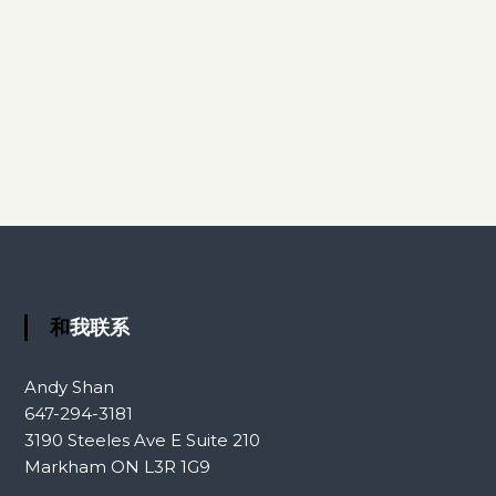
和我联系
Andy Shan
647-294-3181
3190 Steeles Ave E Suite 210
Markham ON L3R 1G9