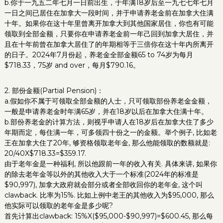
b.你于一九五二年七月一日前出生，于年满18岁后至一九七七年七月
一日之间已居住在加拿大一段时间，并于申请养老金前在加拿大住满
十年。如果你在这十年里曾离开加拿大到其他国家居住，你也有可能
领取到全部金额，只要你在申请养老金前一年己回到加拿大居住，并
且在十年前曾在加拿大居住了的年期相等于三倍你在这十年内所离开
的日子。2024年7月份起，养老金全部金额65 to 74岁为每月
$718.33，75岁 and over，每月$790.16。
2. 部份金额(Partial Pension)：
a.假如你不属于可领取全部金额的人士，只可领取部份养老金金额，
一般是申请养老金时年满65岁，并在18岁以后在加拿大住满十年。
b.部份养老金的计算方法，则视乎申请人在18岁后在加拿大住了多少
年期而定，每住满一年，可多领四十份之一的金额。举个例子, 比如老
王在加拿大住了20年, 够资格领取老年金, 那么他能领取的数额就是:
20/40X$718.33=$359.17.
由于老年金是一种福利, 所以他跟前一年的收入有关. 具体来讲, 如果你
的除去老年金等以外的其他收入大于一个标准(2024年的标准是
$90,997), 加拿大政府就会部分或者全部收回你的老年金, 这个叫
clawback. 比率为15%. 比如上例中老王的其他收入为$95,000, 那么
他实际可以领取的老年金是多少呢?
首先计算出clawback: 15%X($95,000-$90,997)=$600.45, 那么每