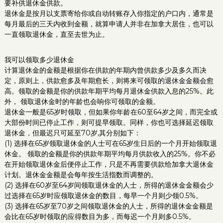
要补供退休金供款。
退休金是按月以支票寄给你或自动转账存入你指定的户口内，通常是
每月最后的三天内收到金额，就算申请人并非在加拿大居住，也可以
一直领取退休金，直至去世为止。
我可以领取多少退休金
计算退休金的金额是根据你在供款的年期内曾供款多少及多久而决
定，原则上，供款愈多及年期愈长，则将来可领取的退休金金额会愈
高。领取的金额是你的供款年期平均每月退休金供款入息的25%。此
外， 领取退休金时的年龄也会响你可领取的金额。
退休金一般是65岁时领取，但如果你年龄在60至64岁之间，而完全或
大部份时间已停止工作，则可提早领取。同样，你也可选择延迟领取
退休金，但最迟只可延至70岁,其分别如下：
(1) 选择在65岁领取退休金的人士可在65岁生日后的一个月开始领取退
休金。 领取的金额是你的供款年期平均每月供款收入的25%。你不必
在开始领取退休金后便停止工作，只是不再需要供款给加拿大退休金
计划。退休金金额是会每年按生活指数而调整的。
(2) 选择在60岁至64岁间领取退休金的人士，所得的退休金金额会少
过选择在65岁时应领取退休金的数目，每早一个月则少领0.5%。
(3) 选择在65岁至70岁之间领取退休金的人士，所得的退休金金额是
会比在65岁时领取的应得数目为多，而每迟一个月则多0.5%。