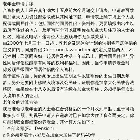
老年金申请手续
合资格的人士应在其年满六十五岁前六个月递交申请表。申请表可致
电加拿大人力资源部索取或从其网址下载。申请表上除了填上个人及
配偶或同居伴侣﹙包括同性的同居伴侣﹚资料外，更要填报由出生以
后所有住过的地方，及填写两个可以证明你在加拿大居住期的人士的
姓名、地址及电话﹙这两位人士必须与你无亲戚关系﹚。
由2000年七月三十一日起，养老金及退休金计划的法例将同居伴侣的
定义扩阔，同居伴侣(Common-law partners)的定义是指两人，不
论性别，己形同夫妇一起居住及生活一年或己上。同性同居伴侣与异
性同居伴侣也能享有同等的权利和福利。因此，当你申请养老金时，
你必须呈报同性同居伴侣的个人资料。
至于证件方面，你必须附上出生证明文件以证明你的出生日期及年
龄，另外还要附上移民入境纸及公民证，证明你是加拿大公民或合法
移民。如果你在十八岁以后没有连续在加拿大居住，必须提供每次出
入境加拿大的证明。
老年金的计算方法
获批准领取老年金的人士会在合资格后的一个月收到津贴，至于可领
取多少金额，则视乎申请人在递表时已在加拿大住了多久而决定。你
可能领取全部或部份养老金，其计算方法如下：
1. 全部金额(Full Pension)：
a.你必须年满十八岁后在加拿大居住了起码40年