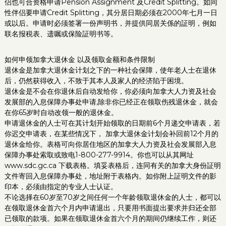
侣也可合资格申请Pension Assignment 及Credit Splitting。如同
性伴侣要申请Credit Splitting，其分居日期必须在2000年七月一日
或以后。申请时必须签署一份声明书，并提供同居关係的証明，例如
联名报税表、遗嘱或保险証明书等。
如何申领加拿大退休金 以及领取金额和条件限制
退休金是加拿大退休金计划之下的一种社会保障，使年老人士在退休
后，仍然获得收入，不致于其本人及家人的经济陷于困境。
退休金是不会在你退休后自动发给你，你必须向加拿大人力资及社会
发展部的入息保障办事处申请,除非你已经正在领取伤残退休金，就会
在你65岁时自动改领一般的退休金。
申请退休金的人士可在其计划开始领取的日期前6个月递交申请表，若
你迟交申请表，在某些情况下， 加拿大退休金计划会补回前12个月的
退休金给你。表格可向你居住地区的加拿大人力资及社会发展部入息
保障办事处索取或致电1-800-277-9914。你也可以从其网址
www.sdc.gc.ca 下载表格。填妥表格后，连同有关的加拿大身份証明
文件寄回入息保障办事处，地址附于表格内。如你附上証明文件的影
印本，必须由指定的专业人士认证。
不论选择在60岁至70岁之间任何一个年龄领取退休金的人士，都可以
在领取退休金首六个月内申请退出，只要用书面提出要求并归还全部
已领取的款项。如果在领取退休金首六个月的期间仍继续工作，则还