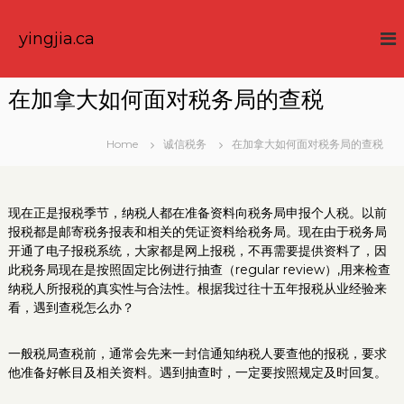
S
k
yingjia.ca
i
p
t
在加拿大如何面对税务局的查税
o
c
o
Home
诚信税务
在加拿大如何面对税务局的查税
n
t
e
现在正是报税季节，纳税人都在准备资料向税务局申报个人税。以前
n
报税都是邮寄税务报表和相关的凭证资料给税务局。现在由于税务局
t
开通了电子报税系统，大家都是网上报税，不再需要提供资料了，因
此税务局现在是按照固定比例进行抽查（regular review）,用来检查
纳税人所报税的真实性与合法性。根据我过往十五年报税从业经验来
看，遇到查税怎么办？
一般税局查税前，通常会先来一封信通知纳税人要查他的报税，要求
他准备好帐目及相关资料。遇到抽查时，一定要按照规定及时回复。