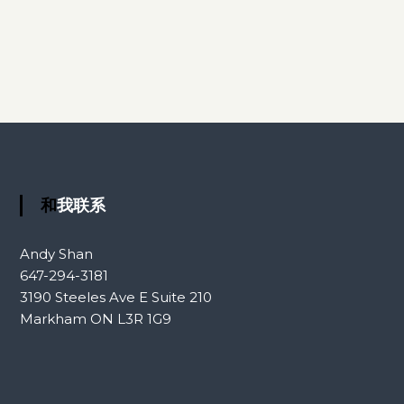
和我联系
Andy Shan
647-294-3181
3190 Steeles Ave E Suite 210
Markham ON L3R 1G9