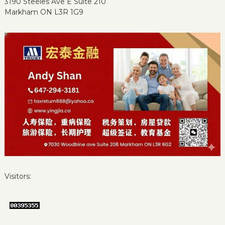
3190 Steeles Ave E Suite 210
Markham ON L3R 1G9
Visitors: