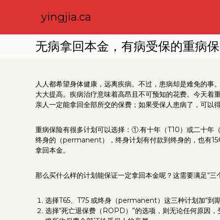
S
k
yingjia.ca
i
p
无病拿回本金，有病受保的重病保
t
o
c
o
人人都希望身体健康，远离疾病。不过，患病却是难免的事
n
大大提高。疾病治疗意味着高昂且不可预知的花费。今天着
t
亲人一定能拿回全部所交的保费；如果受保人患病了，可以
e
n
t
重病保险有很多计划可以选择：①.有十年（T10）或二十年（T2
终身的（permanent），终身计划有付款到终身的，也
拿回本金。
那么买什么样的计划能保证一定拿回本金呢？这需要满足“三
选择T65、T75 或终身（permanent）这三种计划加“
选择“死亡退保费（ROPD）”的选项，则无论任何原因