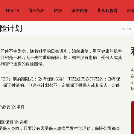
Home
退休战略
旅游
诚信税务
儿童和教育
房
险计划
Home
。即使不幸染病，随着科学的日益进步，治愈康复，重享健康的机率
重介绍是一种万无一失的重病保险计划：如果没有患病，受保人或其
得到雪中送炭的保险赔偿。
A
6
0）期的期限式；②.有保到65岁（T65)或75岁(T75)的；③有保
3
有15年保证付清的。但这些计划都不一定能保证投保人或其亲人一定能
M
个必要”的条件：
到期退保费”的选项；
，受保人身故，只要没有因受保人患病而发生过理赔，保险公司都会