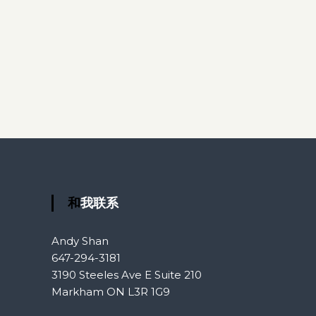
和我联系
Andy Shan
647-294-3181
3190 Steeles Ave E Suite 210
Markham ON L3R 1G9