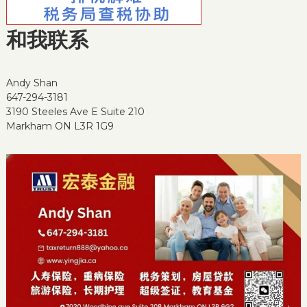
和我联系
Andy Shan
647-294-3181
3190 Steeles Ave E Suite 210
Markham ON L3R 1G9