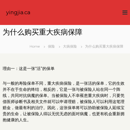
S
k
yingjia.ca
i
p
t
为什么购买重大疾病保障
o
c
o
Home
保险
大病保险
为什么购买重大疾病保障
n
t
e
理由一：这是一张“活”的保单
n
t
与一般的寿险保单不同，重大疾病保险，是一张活的保单，它的生效
并不在于生命的终结，相反的，它是一张与被保险人站在同一个阵
线，共同对抗病魔的保单。当被保险人不幸罹患重大疾病时，只要凭
借医师诊断书及相关文件就可以申请理赔，被保险人可以利用这笔理
赔金，做最有利的治疗。因此，这张保单将可以协助被保险人延续宝
贵的生命，让被保险人得以无忧无虑的面对病魔，也更有机会重新拥
抱健康的人生。