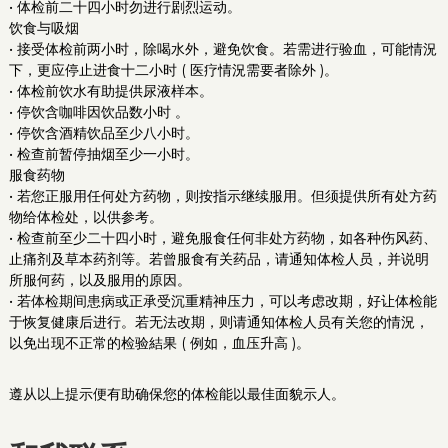
• 体检前二十四小时勿进行剧烈运动。
饮食与吸烟
• 接受体检前两小时，除喝水外，避免饮食。若需进行验血，可能情況
下，更应停止进食十二小时 ( 医疗情況需要者除外 )。
• 体检前饮水有助提供尿液样本。
• 停饮含咖啡因饮品数小时 。
• 停饮含酒精饮品至少八小时。
• 检查前暂停抽烟至少一小时。
服食药物
• 若您正服用任何处方药物，则按指示继续服用。但须提供所有处方药
物给体检处，以供参考。
• 检查前至少二十四小时，避免服食任何非处方药物，如各种伤风药、
止痛剂及草本药剂等。若曾服食有关药品，请通知体检人员，并说明
所服何药，以及服用的原因。
• 若体检期间患病或正承受沉重精神压力，可以考虑改期，好让体检能
于恢复健康后进行。若无法改期，则请通知体检人员有关您的情況，
以免出现不正常的检验結果 ( 例如，血压升高 )。
遵从以上提示便有助确保您的体检能以最佳面貌示人。