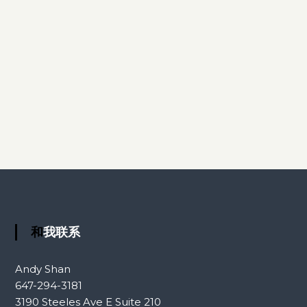
和我联系
Andy Shan
647-294-3181
3190 Steeles Ave E Suite 210