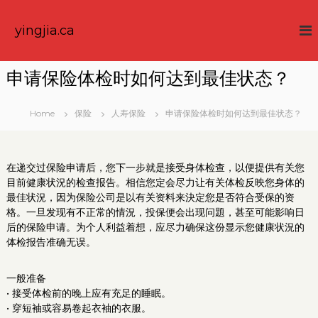
S
k
yingjia.ca
i
p
t
申请保险体检时如何达到最佳状态？
o
c
o
Home
保险
人寿保险
申请保险体检时如何达到最佳状态？
n
t
e
在递交过保险申请后，您下一步就是接受身体检查，以便提供有关您
n
目前健康状況的检查报告。相信您定会尽力让有关体检反映您身体的
t
最佳状況，因为保险公司是以有关资料来決定您是否符合受保的资
格。一旦发现有不正常的情況，投保便会出现问題，甚至可能影响日
后的保险申请。为个人利益着想，应尽力确保这份显示您健康状況的
体检报告准确无误。
一般准备
• 接受体检前的晚上应有充足的睡眠。
• 穿短袖或容易卷起衣袖的衣服。