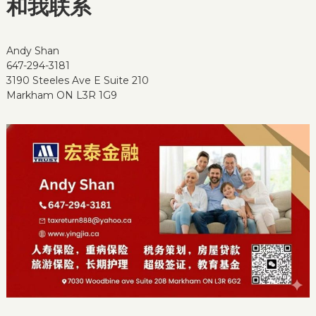
和我联系
Andy Shan
647-294-3181
3190 Steeles Ave E Suite 210
Markham ON L3R 1G9