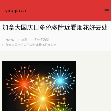
S
k
yingjia.ca
i
p
t
加拿大国庆日多伦多附近看烟花好去处
o
c
o
Home
旅游
多伦多游玩
n
加拿大国庆日多伦多附近看烟花好去处
t
e
n
t