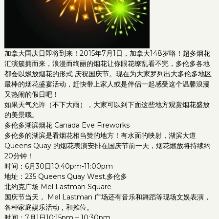
加拿大国庆日即将到来！2015年7月1日，加拿大148岁咯！超多烟花
汇演簇拥而来，浪漫而绚丽的烟花让你眼花缭乱看不完，多伦多各地
都会以燃放烟花的形式 庆祝国庆节。现在为大家罗列出大多伦多地区
最棒的烟花盛宴活动，赶快带上家人或是伴侣一起感受这个温馨浪漫
又热闹的假日吧！
如果天气允许（不下大雨），大家可以到下面这些地方观赏烟花盛放
的美景哦。
多伦多湖滨烟花 Canada Eve Fireworks
多伦多的湖滨是看烟花相当赞的地方！有水面的映射，湖滨大道
Queens Quay 的烟花表演安排在国庆节前一天，烟花燃放将持续约
20分钟！
时间：6月30日10:40pm-11:00pm
地址：235 Queens Quay West,多伦多
北约克广场 Mel Lastman Square
国庆节当天， Mel Lastman 广场还有音乐和舞蹈等现场文娱表演，
各种家庭娱乐活动，和摊位。
时间：7月1日10:15pm – 10:30pm