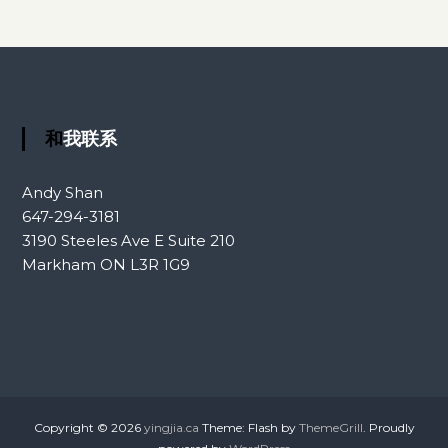
和我联系
Andy Shan
647-294-3181
3190 Steeles Ave E Suite 210
Markham ON L3R 1G9
Copyright © 2026
yingjia.ca
Theme: Flash by
ThemeGrill
. Proudly